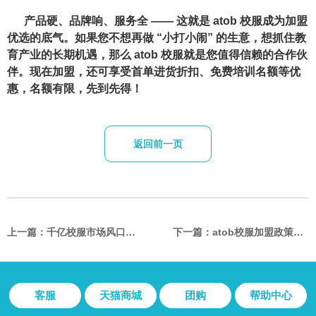
产品硬、品牌响、服务全 —— 这就是 atob 校服成为加盟
优选的底气。如果您不想再做 “小打小闹” 的生意，想抓住教
育产业的长期机遇，那么 atob 校服就是您值得信赖的合作伙
伴。现在加盟，还可享受首单进货折扣、免费培训名额等优
惠，名额有限，先到先得！
返回前一页
上一篇：
千亿校服市场风口已至，加盟 atob 校服开启创业新蓝海​
下一篇：
atob校服加盟政策详解，创业小白也能做
客服
天猫商城
团购
帮助中心