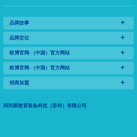
品牌故事
品牌定位
欧博官网-（中国）官方网站
欧博官网-（中国）官方网站
招商加盟
阿利斯教育装备科技（苏州）有限公司