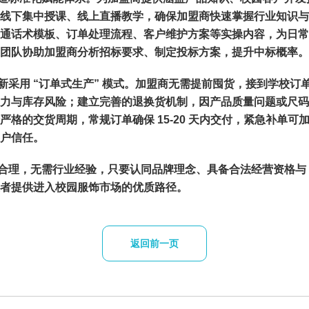
线下集中授课、线上直播教学，确保加盟商快速掌握行业知识与
通话术模板、订单处理流程、客户维护方案等实操内容，为日常
团队协助加盟商分析招标要求、制定投标方案，提升中标概率。​
用 “订单式生产” 模式。加盟商无需提前囤货，接到学校订
力与库存风险；建立完善的退换货机制，因产品质量问题或尺码
严格的交货周期，常规订单确保 15-20 天内交付，紧急补单可
户信任。​
，无需行业经验，只要认同品牌理念、具备合法经营资格与 10
者提供进入校园服饰市场的优质路径。​
返回前一页