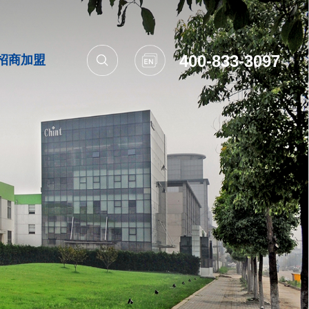
400-833-3097
招商加盟