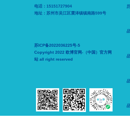
电话：15151727904
地址：苏州市吴江区震泽镇镇南路599号
苏ICP备2022036225号-5
Copyright 2022 欧博官网-（中国）官方网
站 all right reserved
微信公众号
订购（微商城）
订购（天猫）