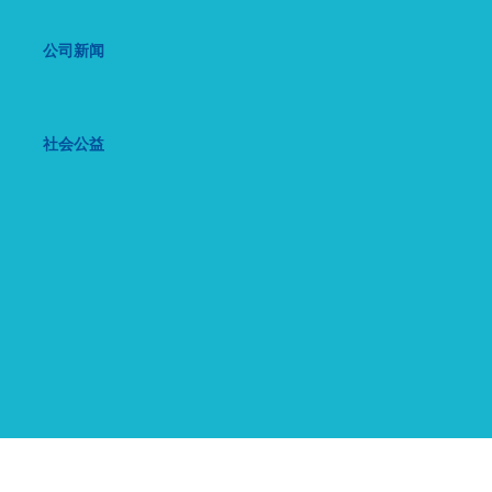
公司新闻
社会公益